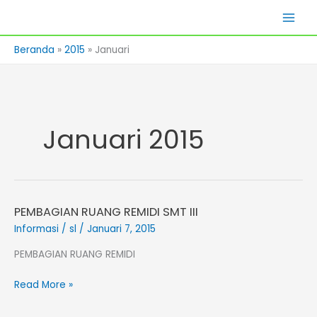
Lewati
Skills Lab
ke
konten
Beranda
2015
Januari
Januari 2015
PEMBAGIAN RUANG REMIDI SMT III
PEMBAGIAN
RUANG
Informasi
/
sl
/
Januari 7, 2015
REMIDI
PEMBAGIAN RUANG REMIDI
SMT
III
Read More »