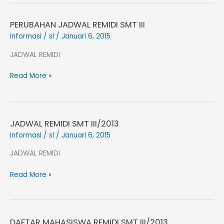
PERUBAHAN JADWAL REMIDI SMT III
PERUBAHAN
JADWAL
Informasi
/
sl
/
Januari 6, 2015
REMIDI
JADWAL REMIDI
SMT
III
Read More »
JADWAL REMIDI SMT III/2013
JADWAL
REMIDI
Informasi
/
sl
/
Januari 6, 2015
SMT
JADWAL REMIDI
III/2013
Read More »
DAFTAR MAHASISWA REMIDI SMT III/2013
DAFTAR