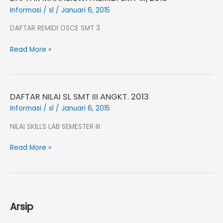
MAHASISWA
Informasi
/
sl
/
Januari 6, 2015
REMIDI
DAFTAR REMIDI OSCE SMT 3
SMT
III/2013
Read More »
DAFTAR NILAI SL SMT III ANGKT. 2013
DAFTAR
NILAI
Informasi
/
sl
/
Januari 6, 2015
SL
NILAI SKILLS LAB SEMESTER III
SMT
III
Read More »
ANGKT.
2013
Arsip