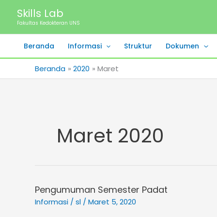
Lewati
Skills Lab
ke
Fakultas Kedokteran UNS
konten
Beranda
Informasi
Struktur
Dokumen
Beranda
2020
Maret
Maret 2020
Pengumuman Semester Padat
Pengumuman
Semester
Informasi
/
sl
/
Maret 5, 2020
Padat