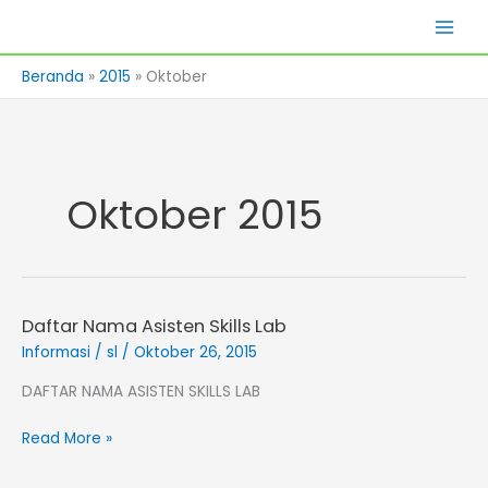
Lewati
Skills Lab
ke
konten
Beranda
2015
Oktober
Oktober 2015
Daftar Nama Asisten Skills Lab
Daftar
Nama
Informasi
/
sl
/
Oktober 26, 2015
Asisten
DAFTAR NAMA ASISTEN SKILLS LAB
Skills
Lab
Read More »