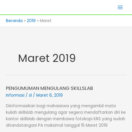
Lewati
Skills Lab
ke
konten
Beranda
2019
Maret
Maret 2019
PENGUMUMAN MENGULANG SKILLSLAB
PENGUMUMAN
MENGULANG
Informasi
/
sl
/
Maret 6, 2019
SKILLSLAB
Diinformasikan bagi mahasiswa yang mengambil mata
kuliah skillslab mengulang agar segera mendaftarkan diri ke
kantor skillslab dengan membawa fotokopi KRS yang sudah
ditandatangani PA maksimal tanggal 15 Maret 2019