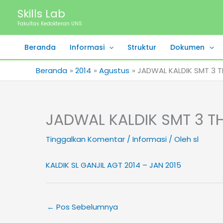
Lewati
Skills Lab
ke
Fakultas Kedokteran UNS
konten
Beranda
Informasi
Struktur
Dokumen
Beranda
2014
Agustus
JADWAL KALDIK SMT 3 T
JADWAL KALDIK SMT 3 TH
Tinggalkan Komentar
/
Informasi
/ Oleh
sl
KALDIK SL GANJIL AGT 2014 – JAN 2015
←
Pos Sebelumnya