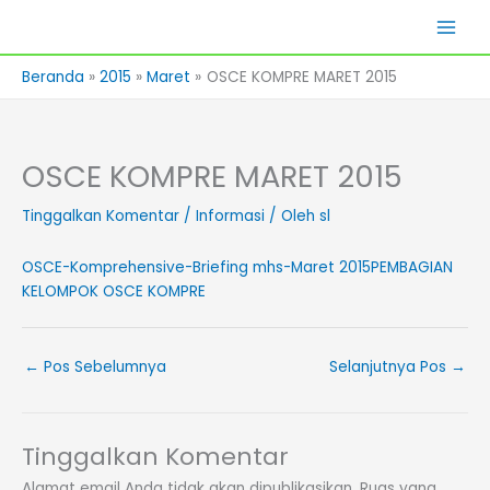
Lewati
Skills Lab
ke
konten
Beranda
2015
Maret
OSCE KOMPRE MARET 2015
OSCE KOMPRE MARET 2015
Tinggalkan Komentar
/
Informasi
/ Oleh
sl
OSCE-Komprehensive-Briefing mhs-Maret 2015
PEMBAGIAN
KELOMPOK OSCE KOMPRE
←
Pos Sebelumnya
Selanjutnya Pos
→
Tinggalkan Komentar
Alamat email Anda tidak akan dipublikasikan.
Ruas yang